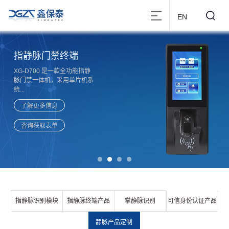
EN
指静脉门禁终端
XG-D700 是一款全功能指静
脉门禁一体机，采用单片机系
统...
了解更多信息
咨询获取表单
指静脉识别模块
指静脉终端产品
掌静脉识别
可信身份认证产品
静脉产品定制