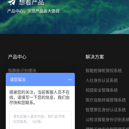
想看产品
产品中心，浏览产品各大类目
产品中心
解决方案
指静脉识别模块
智能枪弹柜管控系统
请您留言
指静脉终端产品
人社身份认证系统
掌静脉识别
校园安全管理系统
感谢您的关注，当前客服人员不在
线，请填写一下您的信息，我们会
可信身份认证产品
医疗自助终端管理系统
尽快和您联系。
静脉产品定制
智慧景区身份认证系统
公检法智能身份识别系