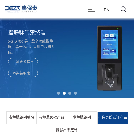
EN
指静脉门禁终端
XG-D700 是一款全功能指静
脉门禁一体机，采用单片机系
统...
了解更多信息
咨询获取表单
指静脉识别模块
指静脉终端产品
掌静脉识别
可信身份认证产品
静脉产品定制